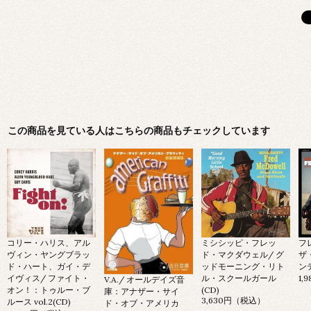
この商品を見ている人はこちらの商品もチェックしています
コリー・ハリス、アル
ミシシッピ・フレッ
フ
ヴィン・ヤングブラッ
ド・マクダウェル/ グ
ザ
ド・ハート、ガイ・デ
ッドモーニング・リト
ン
イヴィス/ ファイト・
ル・スクールガール
1,
V.A./ オールデイズ音
オン！：トゥルー・ブ
(CD)
庫：アナザー・サイ
3,630円（税込）
ルース vol.2(CD)
ド・オブ・アメリカ