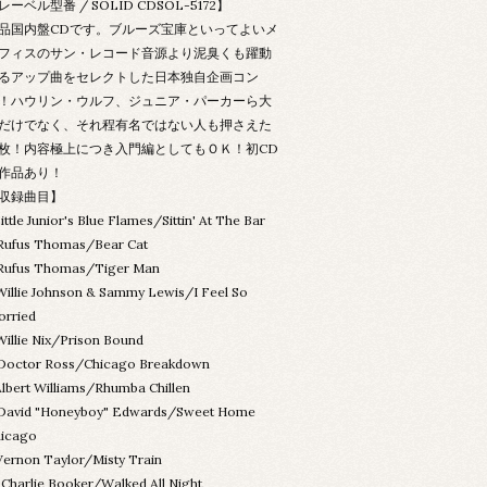
レーベル型番 / SOLID CDSOL-5172】
品国内盤CDです。ブルーズ宝庫といってよいメ
フィスのサン・レコード音源より泥臭くも躍動
るアップ曲をセレクトした日本独自企画コン
！ハウリン・ウルフ、ジュニア・パーカーら大
だけでなく、それ程有名ではない人も押さえた
枚！内容極上につき入門編としてもＯＫ！初CD
作品あり！
収録曲目】
Little Junior's Blue Flames/Sittin' At The Bar
Rufus Thomas/Bear Cat
Rufus Thomas/Tiger Man
Willie Johnson & Sammy Lewis/I Feel So
rried
Willie Nix/Prison Bound
Doctor Ross/Chicago Breakdown
Albert Williams/Rhumba Chillen
David "Honeyboy" Edwards/Sweet Home
icago
Vernon Taylor/Misty Train
.Charlie Booker/Walked All Night