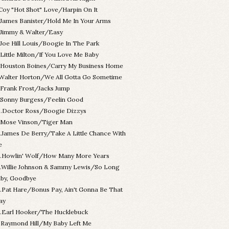
.Coy "Hot Shot" Love/Harpin On It
.James Banister/Hold Me In Your Arms
.Jimmy & Walter/Easy
.Joe Hill Louis/Boogie In The Park
.Little Milton/If You Love Me Baby
.Houston Boines/Carry My Business Home
.Walter Horton/We All Gotta Go Sometime
.Frank Frost/Jacks Jump
.Sonny Burgess/Feelin Good
.Doctor Ross/Boogie Dizzys
.Mose Vinson/Tiger Man
.James De Berry/Take A Little Chance With
e
.Howlin' Wolf/How Many More Years
.Willie Johnson & Sammy Lewis/So Long
by, Goodbye
.Pat Hare/Bonus Pay, Ain't Gonna Be That
ay
.Earl Hooker/The Hucklebuck
.Raymond Hill/My Baby Left Me