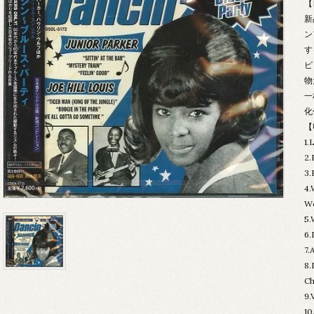
【
新
ン
す
ピ
物
一
化
【
1.
2.
3.
4.
Wo
5.
6.
7.
8.
Ch
9.
10