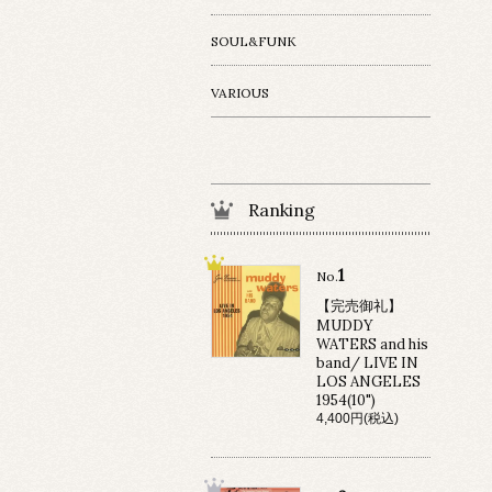
SOUL&FUNK
VARIOUS
Ranking
1
No.
【完売御礼】
MUDDY
WATERS and his
band/ LIVE IN
LOS ANGELES
1954(10")
4,400円(税込)