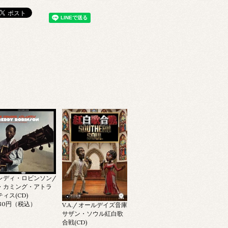
レディ・ロビンソン/
・カミング・アトラ
ティス(CD)
980円（税込）
V.A./ オールデイズ音庫
サザン・ソウル紅白歌
合戦(CD)