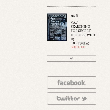
5
No.
V.A./
SEARCHING
FOR SECRET
HEROES(DVD+C
D)
3,850円(税込)
SOLD OUT