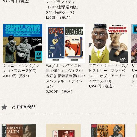
3,080円（税込）
ン・グラフィティ
（2026新装増補版）
(CD/特殊ケース)
1,100円（税込）
ジョニー・ヤング/ シ
V.A./ オールデイズ音
マディ・ウォーターズ/
ザ
カゴ・ブルース(CD)
庫：僕もエルヴィスが
ヒストリー・マン～ベ
ザ
3,630円（税込）
大好き 新装復刻版(4CD
スト・オブ・アーリー
イ
スペシャル・エディシ
イヤーズ(CD)
ンリ
ョン)
1,650円（税込）
3
3,300円（税込）
おすすめ商品