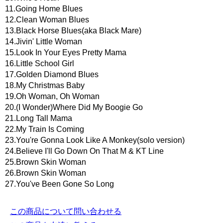
11.Going Home Blues
12.Clean Woman Blues
13.Black Horse Blues(aka Black Mare)
14.Jivin' Little Woman
15.Look In Your Eyes Pretty Mama
16.Little School Girl
17.Golden Diamond Blues
18.My Christmas Baby
19.Oh Woman, Oh Woman
20.(I Wonder)Where Did My Boogie Go
21.Long Tall Mama
22.My Train Is Coming
23.You're Gonna Look Like A Monkey(solo version)
24.Believe I'll Go Down On That M & KT Line
25.Brown Skin Woman
26.Brown Skin Woman
27.You've Been Gone So Long
この商品について問い合わせる