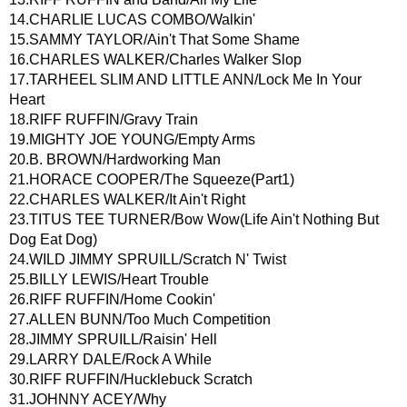
14.CHARLIE LUCAS COMBO/Walkin'
15.SAMMY TAYLOR/Ain't That Some Shame
16.CHARLES WALKER/Charles Walker Slop
17.TARHEEL SLIM AND LITTLE ANN/Lock Me In Your
Heart
18.RIFF RUFFIN/Gravy Train
19.MIGHTY JOE YOUNG/Empty Arms
20.B. BROWN/Hardworking Man
21.HORACE COOPER/The Squeeze(Part1)
22.CHARLES WALKER/It Ain't Right
23.TITUS TEE TURNER/Bow Wow(Life Ain't Nothing But
Dog Eat Dog)
24.WILD JIMMY SPRUILL/Scratch N' Twist
25.BILLY LEWIS/Heart Trouble
26.RIFF RUFFIN/Home Cookin'
27.ALLEN BUNN/Too Much Competition
28.JIMMY SPRUILL/Raisin' Hell
29.LARRY DALE/Rock A While
30.RIFF RUFFIN/Hucklebuck Scratch
31.JOHNNY ACEY/Why