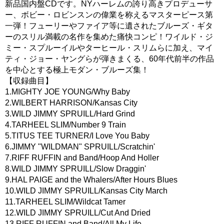
新品国内盤CDです。NYハーレムの誇り高きプロデューサ
ー、ボビー・ロビンスンの偉業を称えるマスターピース第
一弾！フューリーやファイア等に遺されたブルーズ・ギタ
ーのスリル満載の名作を集めた痛快コンピ！ワイルド・ジ
ミー・スプルーイルやターヒール・スリムらに加え、マイ
ティ・ジョー・ヤングらが弾きまくる、60年代前半の作品
を中心とする極上モダン・ブルーズ集！
【収録曲目】
1.MIGHTY JOE YOUNG/Why Baby
2.WILBERT HARRISON/Kansas City
3.WILD JIMMY SPRUILL/Hard Grind
4.TARHEEL SLIM/Number 9 Train
5.TITUS TEE TURNER/I Love You Baby
6.JIMMY "WILDMAN" SPRUILL/Scratchin'
7.RIFF RUFFIN and Band/Hoop And Holler
8.WILD JIMMY SPRUILL/Slow Draggin'
9.HAL PAIGE and the Whalers/After Hours Blues
10.WILD JIMMY SPRUILL/Kansas City March
11.TARHEEL SLIM/Wildcat Tamer
12.WILD JIMMY SPRUILL/Cut And Dried
13.RIFF RUFFIN and Band/All My Life