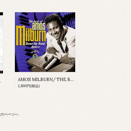
AMOS MILBURN/ THE BEST OF AMOS MILBURN- DOWN THE ROAD APIECE
Y MCVOUTY
1,800円(税込)
次のページへ