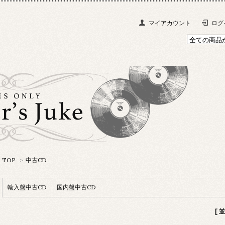
マイアカウント
ログ
TOP
>
中古CD
輸入盤中古CD
国内盤中古CD
[ 