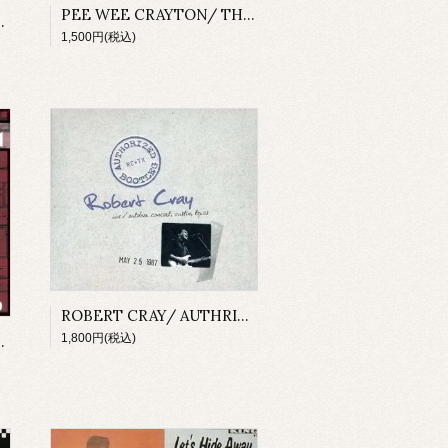
PEE WEE CRAYTON/ THE ESSENTIAL RECORDINGS
/ LIVE 1983
1,500円(税込)
ROBERT CRAY/ AUTHRIZED BOOTLEG LIVE OUTDOOR CONCERT,AUSTIN,TEXAS 05/25/87
1,800円(税込)
L; EAST BERLIN 1966