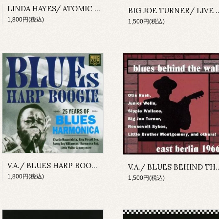
LINDA HAYES/ ATOMIC BABY
BIG JOE TURNER
1,800円(税込)
1,500円(税込)
V.A./ BLUES HARP BOOGIE 25 YEAR OF BLUE HARMONICA
V.A./ BLUES BEHIND THE WAL
1,800円(税込)
1,500円(税込)