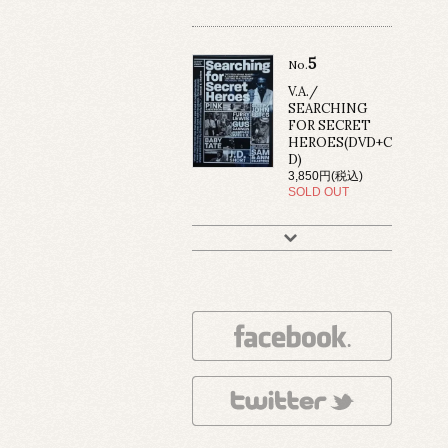
5
No.
V.A./
SEARCHING
FOR SECRET
HEROES(DVD+C
D)
3,850円(税込)
SOLD OUT