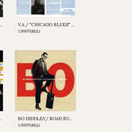
HE RISING SUN COLLECTION
V.A./ "CHICAGO BLUES" 1935-1942(2CD)
2,800円(税込)
 WARFIELD THEATRE, SANFRANCISCO,CA,FEBRUARY 27,1989(2CD)
BO DIDDLEY/ ROAD RUNNER THE CHESS MASTERS, 1959-1960(2CD)
2,800円(税込)