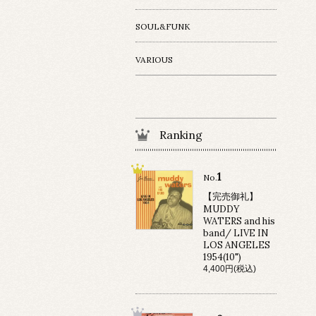
SOUL&FUNK
VARIOUS
Ranking
1
No.
【完売御礼】
MUDDY
WATERS and his
band/ LIVE IN
LOS ANGELES
1954(10")
4,400円(税込)