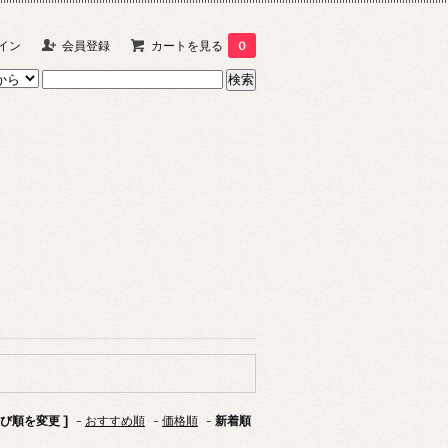
イン
会員登録
カートを見る
0
並び順を変更 ]
-
おすすめ順
-
価格順
-
新着順