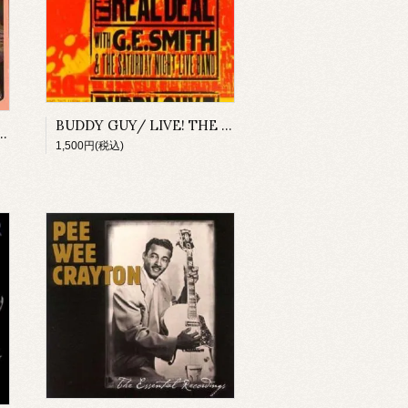
BUDDY GUY/ LIVE! THE REAL DEAL
TEVIE RAY VAUGHAN/ IN SESSION(CD+DVD)
1,500円(税込)